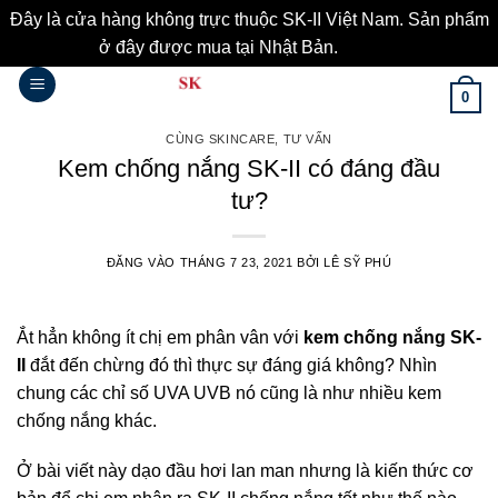
Đây là cửa hàng không trực thuộc SK-II Việt Nam. Sản phẩm
ở đây được mua tại Nhật Bản.
Bỏ qua
Bỏ
0
qua
nội
CÙNG SKINCARE
,
TƯ VẤN
dung
Kem chống nắng SK-II có đáng đầu
tư?
ĐĂNG VÀO
THÁNG 7 23, 2021
BỞI
LÊ SỸ PHÚ
Ắt hẳn không ít chị em phân vân với
kem chống nắng SK-
II
đắt đến chừng đó thì thực sự đáng giá không? Nhìn
chung các chỉ số UVA UVB nó cũng là như nhiều kem
chống nắng khác.
Ở bài viết này dạo đầu hơi lan man nhưng là kiến thức cơ