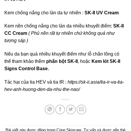
Kem chống nắng cho làn da tự nhiên :
SK-II UV Cream
Kem nền chống nắng cho làn da nhiều khuyết điểm:
SK-II
CC Cream
( Phủ nền rất tự nhiên chứ không quá như
tượng sáp )
Nếu da bạn quá nhiều khuyết điểm như lỗ chân lông có
thể tham khảo thêm
phấn bột SK-II
, hoặc
Kem lót SK-II
Signs Control Base.
Tác hại của tia HEV và tia IR :
https://sk-ii.asia/tia-ir-va-tia-
hev-anh-huong-den-da-nhu-the-nao/
Bài viết này được đăng trong
Cùng Skincare
,
Tư vấn
và được gắn thẻ