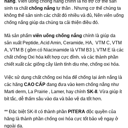
nắng
. Viên uống chống nắng chính là hỗ trợ cơ thể sản
sinh ra chất
chống nắng
tự thân . Nhưng cơ thế chúng ta
không thể sản sinh các chất đó nhiều và đủ, Nên viên uống
chống nắng giúp da chúng ta cải thiện điều đó.
Mà sản phẩm
viên uống chống nắng
chính là giúp da
sản xuất Peptide, Acid Amin, Ceramide, HA, VTM C, VTM
A, VTM B ( gồm có Niacinamide là VTM B3 ), VTM E là các
chất chống Oxi hóa kết hợp cực đỉnh. và các thành phần
chiết xuất các giống cây lành tính dịu nhẹ, chống oxi hóa.
Việc sử dụng chất chống oxi hóa để chống lại ánh nắng là
các hãng
CAO CẤP
đang đưa vào kem chống nắng như
Marti derm, La Prairie , Lamer, hay chính
SK-II
. Vừa giúp ít
bít tắc, dễ thấm sâu vào da và bảo vệ da tốt hơn.
** Đặc biệt SK-II có thành phần
PITERA
độc quyền của
hãng là thành phần chống oxi hóa cực tốt bảo vệ ngay ở
ngoài da.