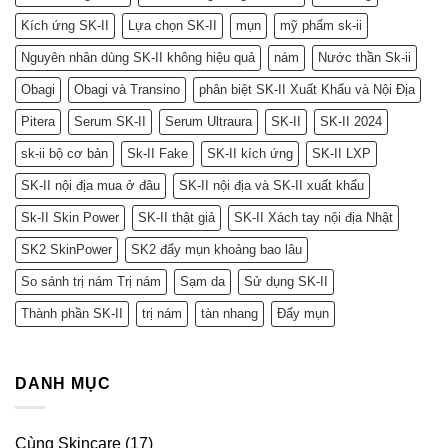
Kích ứng SK-II
Lựa chọn SK-II
mụn
mỹ phẩm sk-ii
Nguyên nhân dùng SK-II không hiệu quả
nám
Nước thần Sk-ii
Obagi
Obagi và Transino
phân biệt SK-II Xuất Khẩu và Nội Địa
Pitera
Serum SK-II
Serum Ultraura
SK-II
SK-II 2024
sk-ii bộ cơ bản
Sk-II Fake
SK-II kích ứng
SK-II LXP
SK-II nội địa mua ở đâu
SK-II nội địa và SK-II xuất khẩu
Sk-II Skin Power
SK-II thật giả
SK-II Xách tay nội địa Nhật
SK2 SkinPower
SK2 đẩy mụn khoảng bao lâu
So sánh trị nám Trị nám
Sạm da
Sử dụng SK-II
Thành phần SK-II
trị nám
tàn nhang
Đẩy mụn
DANH MỤC
Cùng Skincare
(17)