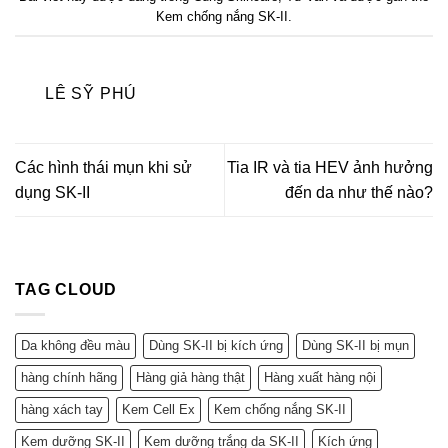
Kem chống nắng SK-II
.
LÊ SỸ PHÚ
Các hình thái mụn khi sử
Tia IR và tia HEV ảnh hưởng
dụng SK-II
đến da như thế nào?
TAG CLOUD
Da không đều màu
Dùng SK-II bị kích ứng
Dùng SK-II bị mụn
hàng chính hãng
Hàng giả hàng thật
Hàng xuất hàng nội
hàng xách tay
Kem Cell Ex
Kem chống nắng SK-II
Kem dưỡng SK-II
Kem dưỡng trắng da SK-II
Kích ứng