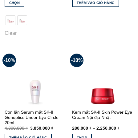
là:
tại
là:
tại
CHỌN
THÊM VÀO GIỎ HÀNG
9,900,000 ₫.
là:
4,200,000 ₫.
là:
9,000,000 ₫.
3,800,00
Sản
phẩm
này
có
Clear
nhiều
biến
thể.
Các
-10%
-10%
tùy
chọn
có
thể
được
chọn
trên
trang
Con lăn Serum mắt SK-II
Kem mắt SK-II Skin Power Eye
sản
Genoptics Under Eye Circle
Cream Nội địa Nhật
phẩm
20ml
Giá
Giá
Khoảng
4,300,000
₫
3,850,000
₫
280,000
₫
–
2,250,000
₫
gốc
hiện
giá:
là:
tại
từ
THÊM VÀO GIỎ HÀNG
CHỌN