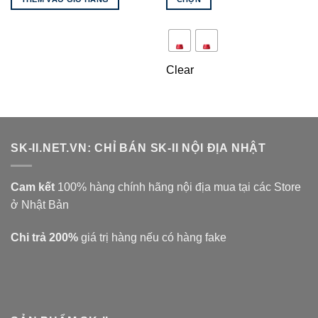
4,300,000 ₫.
là:
280,000 
3,850,000 ₫.
đến
Sản
2,250,00
phẩm
này
có
Clear
nhiều
biến
thể.
Các
tùy
SK-II.NET.VN: CHỈ BÁN SK-II NỘI ĐỊA NHẬT
chọn
có
thể
Cam kết
100% hàng chính hãng nội địa mua tại các Store
được
ở Nhật Bản
chọn
trên
Chi trả 200%
giá trị hàng nếu có hàng fake
trang
sản
phẩm