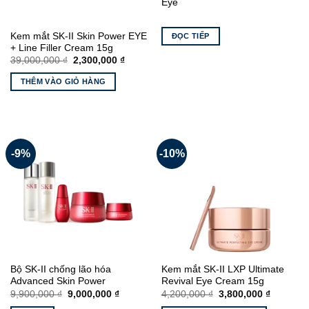
Eye
Kem mắt SK-II Skin Power EYE
ĐỌC TIẾP
+ Line Filler Cream 15g
Giá
Giá
39,000,000
₫
2,300,000
₫
gốc
hiện
là:
tại
THÊM VÀO GIỎ HÀNG
39,000,000 ₫.
là:
2,300,000 ₫.
-9%
-10%
Bộ SK-II chống lão hóa
Kem mắt SK-II LXP Ultimate
Advanced Skin Power
Revival Eye Cream 15g
Giá
Giá
Giá
Giá
9,900,000
₫
9,000,000
₫
4,200,000
₫
3,800,000
₫
gốc
hiện
gốc
hiện