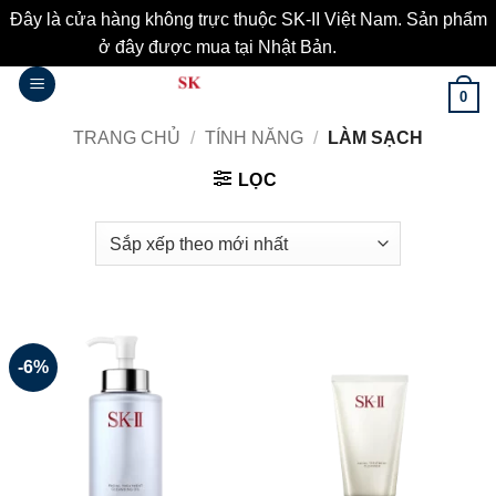
Đây là cửa hàng không trực thuộc SK-II Việt Nam. Sản phẩm
ở đây được mua tại Nhật Bản.
Bỏ qua
Bỏ
0
qua
nội
TRANG CHỦ
/
TÍNH NĂNG
/
LÀM SẠCH
dung
LỌC
-6%