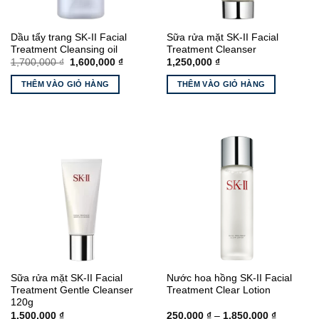
Dầu tẩy trang SK-II Facial
Sữa rửa mặt SK-II Facial
Treatment Cleansing oil
Treatment Cleanser
Giá
Giá
1,700,000
₫
1,600,000
₫
1,250,000
₫
gốc
hiện
là:
tại
THÊM VÀO GIỎ HÀNG
THÊM VÀO GIỎ HÀNG
1,700,000 ₫.
là:
1,600,000 ₫.
Sữa rửa mặt SK-II Facial
Nước hoa hồng SK-II Facial
Treatment Gentle Cleanser
Treatment Clear Lotion
120g
Khoảng
1,500,000
₫
250,000
₫
–
1,850,000
₫