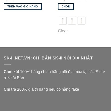
giá:
từ
THÊM VÀO GIỎ HÀNG
CHỌN
250,000 
đến
Sản
1,850,00
phẩm
này
có
Clear
nhiều
biến
thể.
Các
tùy
SK-II.NET.VN: CHỈ BÁN SK-II NỘI ĐỊA NHẬT
chọn
có
thể
Cam kết
100% hàng chính hãng nội địa mua tại các Store
được
ở Nhật Bản
chọn
trên
Chi trả 200%
giá trị hàng nếu có hàng fake
trang
sản
phẩm