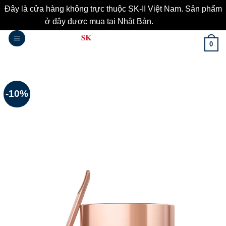
Đây là cửa hàng không trực thuộc SK-II Việt Nam. Sản phẩm
ở đây được mua tại Nhật Bản.
Bỏ qua
Bỏ
0
qua
nội
dung
-10%