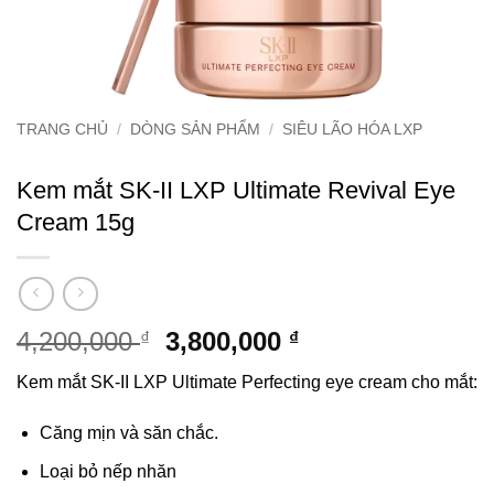
TRANG CHỦ
/
DÒNG SẢN PHẨM
/
SIÊU LÃO HÓA LXP
Kem mắt SK-II LXP Ultimate Revival Eye
Cream 15g
Giá
Giá
4,200,000
3,800,000
₫
₫
gốc
hiện
Kem mắt SK-II LXP Ultimate Perfecting eye cream cho mắt:
là:
tại
4,200,000 ₫.
là:
Căng mịn và săn chắc.
3,800,000 ₫.
Loại bỏ nếp nhăn