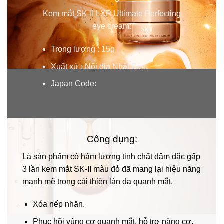
Kem mắt SK-II LXP Ultimate Perfecting
eye cream:
Trọng lượng : 15g
Xuất xứ : Nội địa Nhật Bản
Japan Code:
Công dụng:
Là sản phẩm có hàm lượng tinh chất đậm đặc gấp
3 lần kem mắt SK-II màu đỏ đã mang lại hiệu năng
mạnh mẽ trong cải thiện làn da quanh mắt.
Xóa nếp nhăn.
Phục hồi vùng cơ quanh mắt, hỗ trợ nâng cơ.