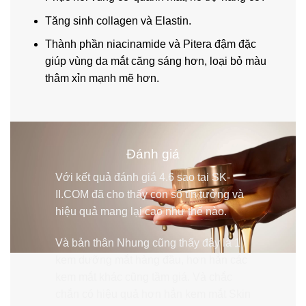
Tăng sinh collagen và Elastin.
Thành phần niacinamide và Pitera đậm đặc
giúp vùng da mắt căng sáng hơn, loại bỏ màu
thâm xỉn mạnh mẽ hơn.
Đánh giá
Với kết quả đánh giá 4.6 sao tại
SK-
II.COM
đã cho thấy con số tin tưởng và
hiệu quả mang lại cao như thế nào.
Và bản thân Nhung cũng thấy đây là 1
kem dưỡng mắt hàng đầu, hơn hẳn các
kem mắt khác cũng tầm giá. Và chắc
chắn có hiệu quả hơn hẳn
kem mắt Skin