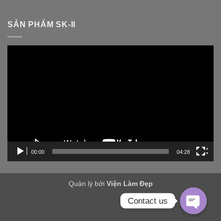
SẢN PHẨM SK-II
Trình
chơi
Video
00:00
04:28
Quản lý bởi
Viện Làm Đẹp
Contact us