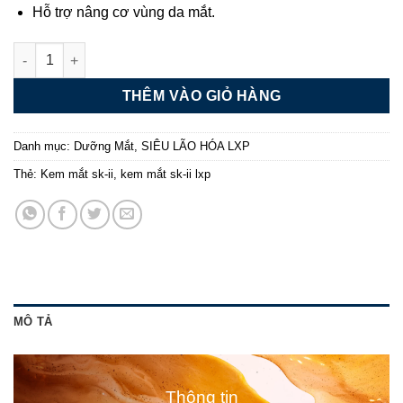
Hỗ trợ nâng cơ vùng da mắt.
Kem mắt SK-II LXP Ultimate Revival Eye Cream 15g số lượng
THÊM VÀO GIỎ HÀNG
Danh mục:
Dưỡng Mắt
,
SIÊU LÃO HÓA LXP
Thẻ:
Kem mắt sk-ii
,
kem mắt sk-ii lxp
MÔ TẢ
Thông tin