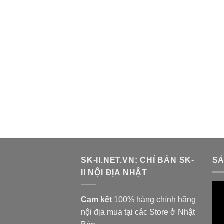
SK-II.NET.VN: CHỈ BÁN SK-
SẢ
II NỘI ĐỊA NHẬT
Trì
chơ
Cam kết
100% hàng chính hãng
Vi
nội địa mua tại các Store ở Nhật