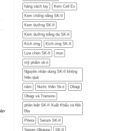
hàng xách tay
Kem Cell Ex
Kem chống nắng SK-II
Kem dưỡng SK-II
Kem dưỡng trắng da SK-II
Kích ứng
Kích ứng SK-II
Lựa chọn SK-II
mụn
mỹ phẩm sk-ii
Nguyên nhân dùng SK-II không
hiệu quả
nám
Nước thần Sk-ii
Obagi
Obagi và Transino
phân biệt SK-II Xuất Khẩu và Nội
Địa
uận
Pitera
Serum SK-II
Serum Ultraura
SK-II