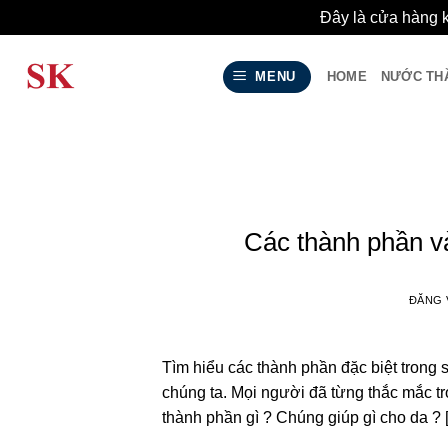
Đây là cửa hàng 
Bỏ
qua
MENU
HOME
NƯỚC TH
nội
dung
Các thành phần v
ĐĂNG
Tìm hiểu các thành phần đặc biệt trong 
chúng ta. Mọi người đã từng thắc mắc tr
thành phần gì ? Chúng giúp gì cho da ? 