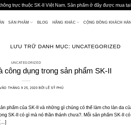
không trực thuộc SK-II Việt Nam. Sản phẩm ở đây được mua tạ
ẦN
SẢN PHẨM
BLOG
HÃNG KHÁC
CỘNG ĐỒNG KHÁCH HÀ
LƯU TRỮ DANH MỤC:
UNCATEGORIZED
UNCATEGORIZED
à công dụng trong sản phẩm SK-II
 VÀO
THÁNG 9 25, 2020
BỞI
LÊ SỸ PHÚ
sản phẩm của SK-II và những gì chúng có thể làm cho làn da củ
ong SK-II có gì mà nó thần thánh chưa?. Mỗi sản phẩm SK-II có
[…]