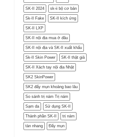
SK-II 2024
sk-ii bộ cơ bản
Sk-II Fake
SK-II kích ứng
SK-II LXP
SK-II nội địa mua ở đâu
SK-II nội địa và SK-II xuất khẩu
Sk-II Skin Power
SK-II thật giả
SK-II Xách tay nội địa Nhật
SK2 SkinPower
SK2 đẩy mụn khoảng bao lâu
So sánh trị nám Trị nám
Sạm da
Sử dụng SK-II
Thành phần SK-II
trị nám
tàn nhang
Đẩy mụn