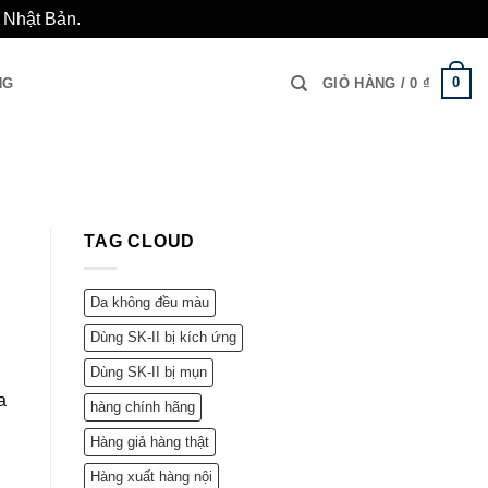
i Nhật Bản.
Bỏ qua
0
NG
GIỎ HÀNG /
0
₫
TAG CLOUD
Da không đều màu
Dùng SK-II bị kích ứng
Dùng SK-II bị mụn
a
hàng chính hãng
Hàng giả hàng thật
Hàng xuất hàng nội