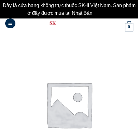
Đây là cửa hàng không trực thuộc SK-II Việt Nam. Sản phẩm
ở đây được mua tại Nhật Bản.
Bỏ qua
Bỏ
0
qua
nội
dung