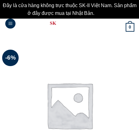
Đây là cửa hàng không trực thuộc SK-II Việt Nam. Sản phẩm
ở đây được mua tại Nhật Bản.
Bỏ qua
Bỏ
0
qua
nội
dung
-6%