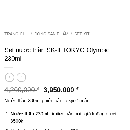
TRANG CHỦ
/
DÒNG SẢN PHẨM
/
SET KIT
Set nước thần SK-II TOKYO Olympic
230ml
Giá
Giá
4,200,000
3,950,000
₫
₫
gốc
hiện
Nước thần 230ml phiên bản Tokyo 5 màu.
là:
tại
4,200,000 ₫.
là:
Nước thần
230ml Limited hẳn hoi : giá không dưới
3,950,000 ₫.
3500k