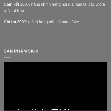
Cam kết
100% hàng chính hãng nội địa mua tại các Store
ở Nhật Bản
Chi trả 200%
giá trị hàng nếu có hàng fake
SẢN PHẨM SK-II
Trình
chơi
Video